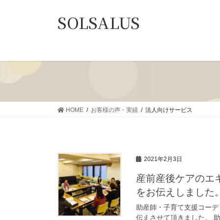
コ
ナ
SOLSALUS
ン
ビ
テ
ゲ
ン
ー
ツ
シ
に
ョ
移
ン
動
に
移
HOME
お客様の声・実績
法人向けサービス
動
2021年2月3日
産前産後ケアのエ
をお伝えしました
助産師・子育て支援コーデ
伝えさせて頂きました。 